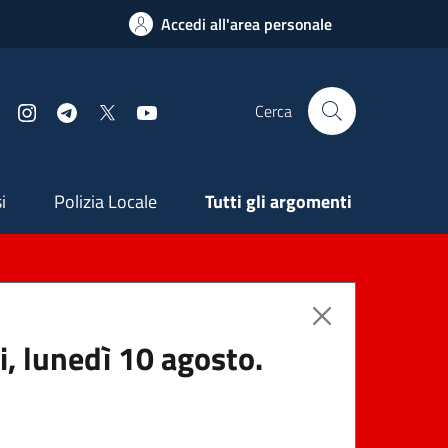
Accedi all'area personale
Cerca
Facebook
Instagram
Telegram
X
YouTube
ndaria
i
Polizia Locale
Tutti gli argomenti
i, lunedì 10 agosto.