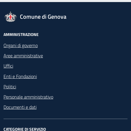
logo Unione Europea
Comune di Genova
Footer - Navigazione
AMMINISTRAZIONE
Organi di governo
Aree amministrative
Uffici
Enti e Fondazioni
Politici
Personale amministrativo
Documenti e dati
CATEGORIE DI SERVIZIO