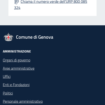
Chiama il numero verde dell'URP 800 085
324
logo Unione Europea
Comune di Genova
Footer - Navigazione
AMMINISTRAZIONE
Organi di governo
Aree amministrative
Uffici
Enti e Fondazioni
Politici
Personale amministrativo