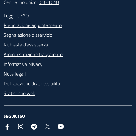
Centralino unico:
010 1010
Footer - Contatti
Leggi le FAQ
Prenotazione appuntamento
Segnalazione disservizio
Richiesta d'assistenza
Amministrazione trasparente
Informativa privacy
Note legali
Dichiarazione di accessibilità
Statistiche web
SEGUICI SU
Facebook
Instagram
Telegram
X
YouTube