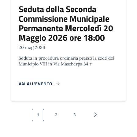
Seduta della Seconda
Commissione Municipale
Permanente Mercoledì 20
Maggio 2026 ore 18:00
20 mag 2026
Seduta in procedura ordinaria presso la sede del
Municipio VIII in Via Mascherpa 34 r
VAI ALL'EVENTO
Paginazione
1
2
3
Pagina attuale
Pagina
Pagina
Pagina successiva