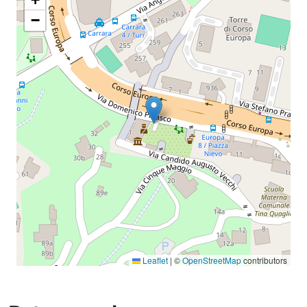
−
Leaflet
|
©
OpenStreetMap
contributors