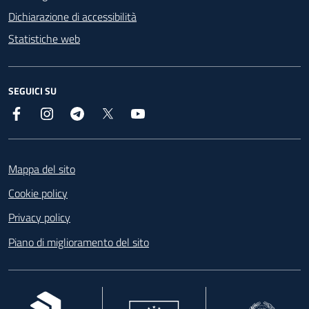
Dichiarazione di accessibilità
Statistiche web
SEGUICI SU
Facebook
Instagram
Telegram
X
YouTube
Footer
Mappa del sito
Cookie policy
Privacy policy
Piano di miglioramento del sito
, apre in una nuova scheda
, apre in una nuova scheda
, apre in una nuova 