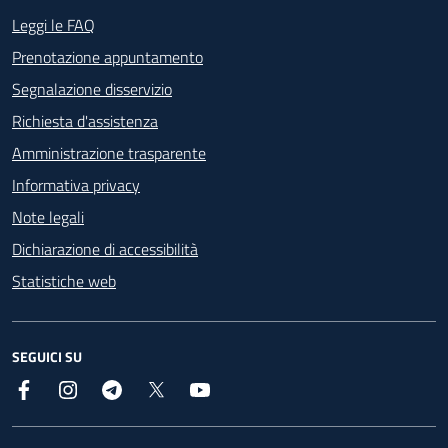
Footer - Contatti
Leggi le FAQ
Prenotazione appuntamento
Segnalazione disservizio
Richiesta d'assistenza
Amministrazione trasparente
Informativa privacy
Note legali
Dichiarazione di accessibilità
Statistiche web
SEGUICI SU
Facebook
Instagram
Telegram
X
YouTube
Footer