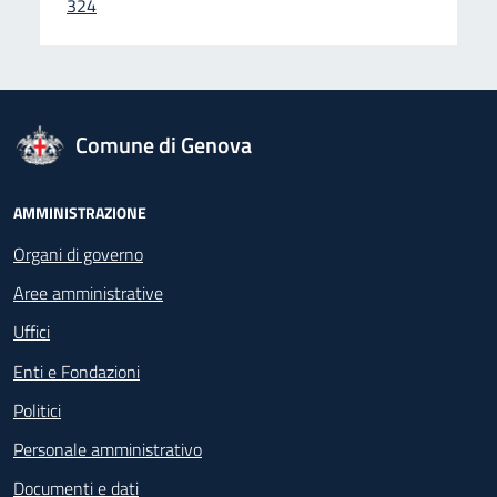
324
logo Unione Europea
Comune di Genova
Footer - Navigazione
AMMINISTRAZIONE
Organi di governo
Aree amministrative
Uffici
Enti e Fondazioni
Politici
Personale amministrativo
Documenti e dati