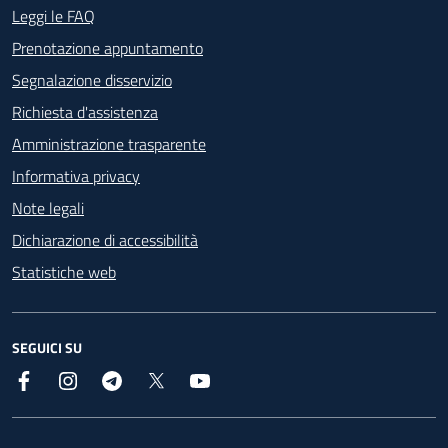
Footer - Contatti
Leggi le FAQ
Prenotazione appuntamento
Segnalazione disservizio
Richiesta d'assistenza
Amministrazione trasparente
Informativa privacy
Note legali
Dichiarazione di accessibilità
Statistiche web
SEGUICI SU
Facebook
Instagram
Telegram
X
YouTube
Footer