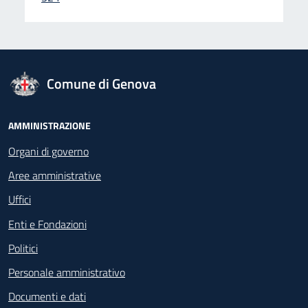
logo Unione Europea
Comune di Genova
Footer - Navigazione
AMMINISTRAZIONE
Organi di governo
Aree amministrative
Uffici
Enti e Fondazioni
Politici
Personale amministrativo
Documenti e dati