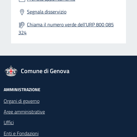
Segnala disservizio
Chiama il numero verde dell'URP 800 085
324
logo Unione Europea
Comune di Genova
Footer - Navigazione
AMMINISTRAZIONE
Organi di governo
Aree amministrative
Uffici
Enti e Fondazioni