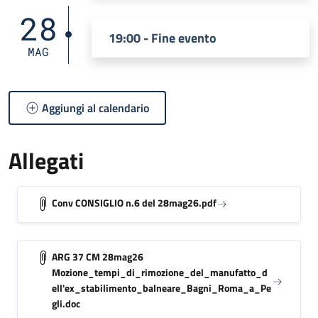
28
19:00 - Fine evento
MAG
Aggiungi al calendario
Allegati
Conv CONSIGLIO n.6 del 28mag26.pdf
ARG 37 CM 28mag26
Mozione_tempi_di_rimozione_del_manufatto_d
ell'ex_stabilimento_balneare_Bagni_Roma_a_Pe
gli.doc