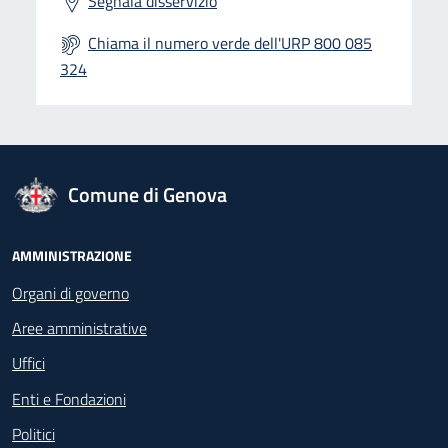
Segnala disservizio
Chiama il numero verde dell'URP 800 085
324
logo Unione Europea
Comune di Genova
Footer - Navigazione
AMMINISTRAZIONE
Organi di governo
Aree amministrative
Uffici
Enti e Fondazioni
Politici