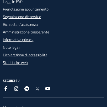
Footer - Contatti
Leggi le FAQ
Prenotazione appuntamento
Segnalazione disservizio
Richiesta d'assistenza
Amministrazione trasparente
Informativa privacy
Note legali
Dichiarazione di accessibilità
Statistiche web
SEGUICI SU
Facebook
Instagram
Telegram
X
YouTube
Footer