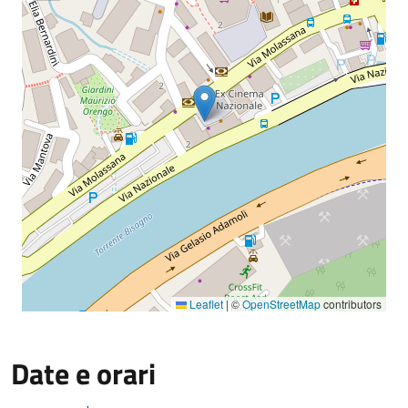
Leaflet
|
©
OpenStreetMap
contributors
Date e orari