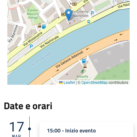
Leaflet
|
©
OpenStreetMap
contributors
Date e orari
17
15:00 - Inizio evento
MAR