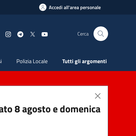
Accedi all'area personale
Cerca
Facebook
Instagram
Telegram
X
YouTube
ndaria
i
Polizia Locale
Tutti gli argomenti
abato 8 agosto e domenica