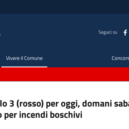
a
Seguici su
Seco
Vivere il Comune
Concors
ello 3 (rosso) per oggi, domani s
o per incendi boschivi