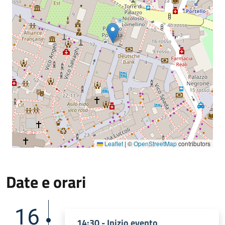
Leaflet
|
©
OpenStreetMap
contributors
Date e orari
16
14:30 - Inizio evento