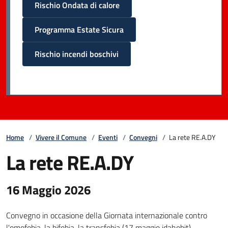
Rischio Ondata di calore
Programma Estate Sicura
Rischio incendi boschivi
Home
/
Vivere il Comune
/
Eventi
/
Convegni
/
La rete RE.A.DY
La rete RE.A.DY
16 Maggio 2026
Convegno in occasione della Giornata internazionale contro
l'omofobia, la bifobia, la transfobia (17 maggio idahobit).