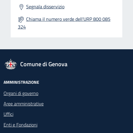
Segnala disservizio
Chiama il numero verde dell'URP 800 085
324
logo Unione Europea
Comune di Genova
Footer - Navigazione
AMMINISTRAZIONE
Organi di governo
Aree amministrative
Uffici
Enti e Fondazioni