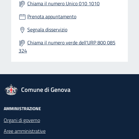
Chiama il numero Unico 010 1010
Prenota appuntamento
Segnala disservizio
Chiama il numero verde dell'URP 800 085
324
logo Unione Europea
Comune di Genova
Footer - Navigazione
AMMINISTRAZIONE
Organi di governo
Aree amministrative