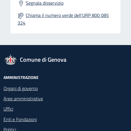
Segnala disservizio
Chiama il numero verde dell'URP 800 085
324
logo Unione Europea
Comune di Genova
Footer - Navigazione
AMMINISTRAZIONE
Organi di governo
Aree amministrative
Uffici
Enti e Fondazioni
Politici