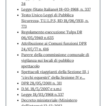
34
Legge (Stato Italiano) 18-03-1968, n. 337
Testo Unico Leggi di Pubblica
Sicurezza, T.U.L.P.S, RD 18/06/1931, n.
773
Regolamento esecuzione Tulps DR
06/05/1940 n.635
Attribuzione ai Comuni funzioni DPR
24/07/77 n. 616
Parere della commissione comunale di
vigilanza sui locali di pubblico
spettacolo
Spettacoli viaggianti della Sezione III, i
"circhi equestri" della Sezione IV e…
DPR 28/05/2001 n. 311
D.M. 18/5/2007 e s.m.i
Legge 18/03/1968 n.337
Decreto ministeriale (Ministero
dell'interno) 13-12-2012