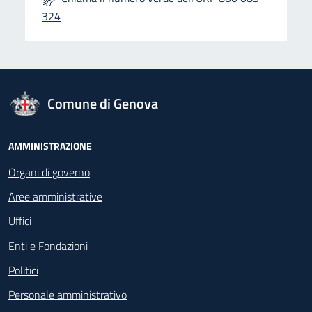
324
logo Unione Europea
Comune di Genova
Footer - Navigazione
AMMINISTRAZIONE
Organi di governo
Aree amministrative
Uffici
Enti e Fondazioni
Politici
Personale amministrativo