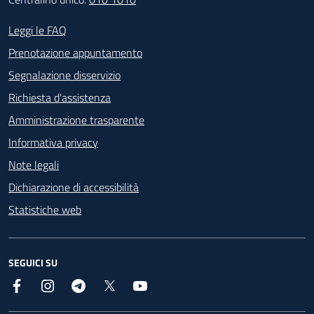
Footer - Contatti
Leggi le FAQ
Prenotazione appuntamento
Segnalazione disservizio
Richiesta d'assistenza
Amministrazione trasparente
Informativa privacy
Note legali
Dichiarazione di accessibilità
Statistiche web
SEGUICI SU
Facebook
Instagram
Telegram
X
YouTube