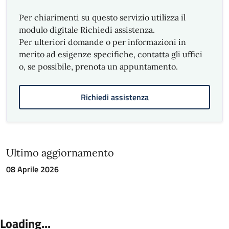
• Informazioni tramite AppIo riferite alle
Per chiarimenti su questo servizio utilizza il
Ordinanze di pagamento di sanzioni
modulo digitale Richiedi assistenza.
amministrative ex L. 689/1981 di competenza
Per ulteriori domande o per informazioni in
della Sindaca delegate alla Polizia Locale.
merito ad esigenze specifiche, contatta gli uffici
Suggerimenti e Reclami
o, se possibile, prenota un appuntamento.
SegnalaCi
Richiedi assistenza
Diffusione e
comunicazione
Copia cartacea della presente Carta dei
Ultimo aggiornamento
servizi può essere richiesta all’Ufficio Polizia
08 Aprile 2026
Amministrativa e Comparto Rilascio Atti, Via
di Francia 1, p. 2° e piano 22° presso i quali
Uffici è affisso un estratto, ovvero alla
Segreteria del Reparto tramite l’indirizzo e-
mail
plsanzioni@comune.genova.it