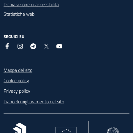
Dichiarazione di accessibilità
Statistiche web
SEGUICI SU
Facebook
Instagram
Telegram
X
YouTube
Footer
Mappa del sito
Cookie policy
Privacy policy
Piano di miglioramento del sito
, apre in una nuova scheda
, apre in una nuova scheda
, apre in una nuova 