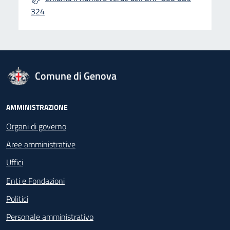
324
logo Unione Europea
Comune di Genova
Footer - Navigazione
AMMINISTRAZIONE
Organi di governo
Aree amministrative
Uffici
Enti e Fondazioni
Politici
Personale amministrativo