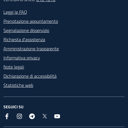
Footer - Contatti
Leggi le FAQ
Prenotazione appuntamento
Segnalazione disservizio
Richiesta d'assistenza
Amministrazione trasparente
Informativa privacy
Note legali
Dichiarazione di accessibilità
Statistiche web
SEGUICI SU
Facebook
Instagram
Telegram
X
YouTube