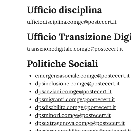
Ufficio disciplina
ufficiodisciplina.comge@postecert.it
Ufficio Transizione Dig
transizionedigitale.comge@postecert.it
Politiche Sociali
emergenzasociale.comge@postecert.i
dpsinclusione.comge@postecert.it
dpsanziani.comge@postecert.it
dpsmigranti.comge@postecert.it
dpsdisabilita.comge@postecert.it
dpsminori.comge@postecert.it
dpsextragenova.comge@postecert.it
dpsgarecontabilita.comge@postecert.i