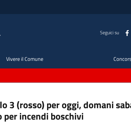
a
Seguici su
Seco
Vivere il Comune
Concors
ello 3 (rosso) per oggi, domani s
o per incendi boschivi