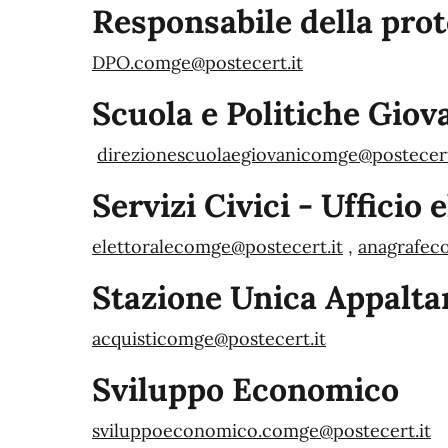
Responsabile della prote
DPO.comge@postecert.it
Scuola e Politiche Giova
direzionescuolaegiovanicomge@postecert
Servizi Civici - Ufficio 
elettoralecomge@postecert.it
,
anagrafec
Stazione Unica Appalta
acquisticomge@postecert.it
Sviluppo Economico
sviluppoeconomico.comge@postecert.it