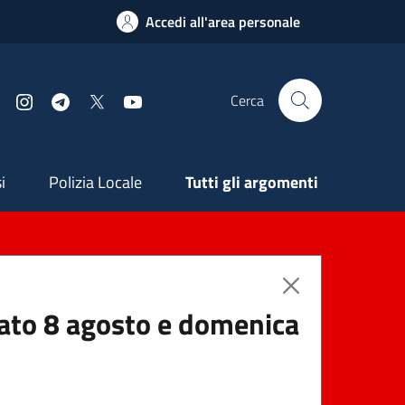
Accedi all'area personale
Cerca
Facebook
Instagram
Telegram
X
YouTube
ndaria
i
Polizia Locale
Tutti gli argomenti
abato 8 agosto e domenica