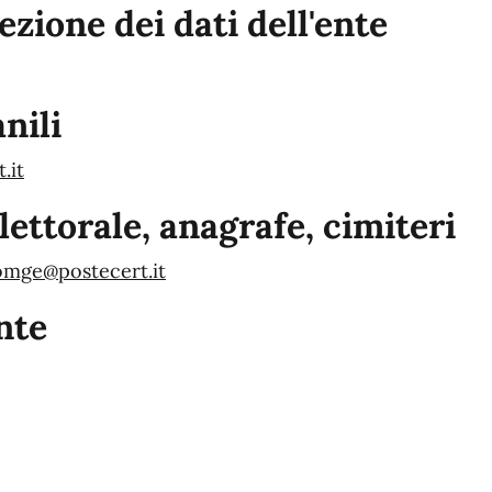
zione dei dati dell'ente
nili
.it
elettorale, anagrafe, cimiteri
omge@postecert.it
nte