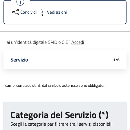
Condividi
Vedi azioni
Hai un’identità digitale SPID o CIE?
Accedi
Attivo
Servizio
Luogo
Data e orario
Dettagli appuntamento
Richiedente
Riepilogo
1/6
I campi contraddistinti dal simbolo asterisco sono obbligatori
Categoria del Servizio (*)
Scegli la categoria per filtrare tra i servizi disponibili