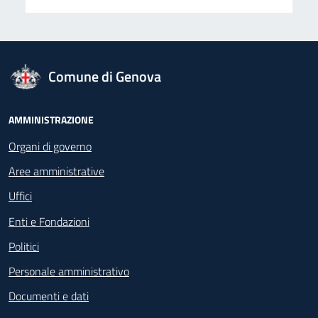
logo Unione Europea
Comune di Genova
Footer - Navigazione
AMMINISTRAZIONE
Organi di governo
Aree amministrative
Uffici
Enti e Fondazioni
Politici
Personale amministrativo
Documenti e dati