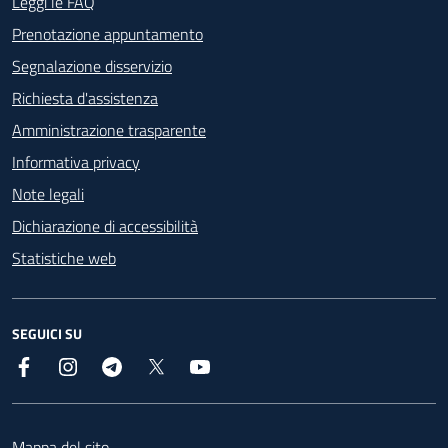
Footer - Contatti
Leggi le FAQ
Prenotazione appuntamento
Segnalazione disservizio
Richiesta d'assistenza
Amministrazione trasparente
Informativa privacy
Note legali
Dichiarazione di accessibilità
Statistiche web
SEGUICI SU
Facebook
Instagram
Telegram
X
YouTube
Footer
Mappa del sito