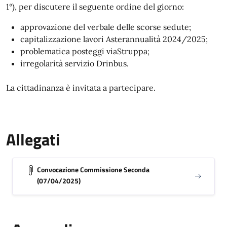
1°),
per
discutere
il
seguente
ordine del giorno:
approvazione
del
verbale
delle scorse sedute;
capitalizzazione
lavori
Asterannualità
2024/2025;
problematica
posteggi
via
Struppa;
i
rregolarità
servizio
Drinbus.
La cittadinanza è invitata a partecipare.
Allegati
Convocazione Commissione Seconda
(07/04/2025)