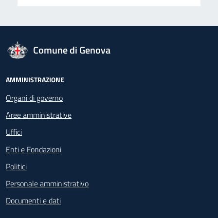
logo Unione Europea
Comune di Genova
Footer - Navigazione
AMMINISTRAZIONE
Organi di governo
Aree amministrative
Uffici
Enti e Fondazioni
Politici
Personale amministrativo
Documenti e dati