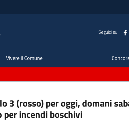
a
Seguici su
Seco
Vivere il Comune
Concors
ello 3 (rosso) per oggi, domani s
o per incendi boschivi