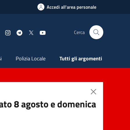
Accedi all'area personale
Cerca
Facebook
Instagram
Telegram
X
YouTube
ndaria
i
Polizia Locale
Tutti gli argomenti
abato 8 agosto e domenica