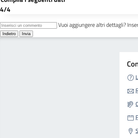
Con
L
R
S