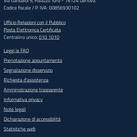
Via Garibaldi 9, Palazzo Tursi - 16124 Genova
Codice fiscale / P. IVA: 00856930102
Ufficio Relazioni con il Pubblico
Posta Elettronica Certificata
Centralino unico:
010 1010
Footer - Contatti
Leggi le FAQ
Prenotazione appuntamento
Segnalazione disservizio
Richiesta d'assistenza
Amministrazione trasparente
Informativa privacy
Note legali
Dichiarazione di accessibilità
Statistiche web