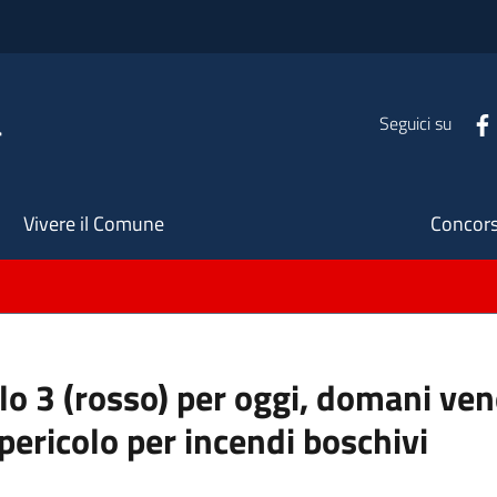
a
Seguici su
Seco
Vivere il Comune
Concors
llo 3 (rosso) per oggi, domani ve
pericolo per incendi boschivi