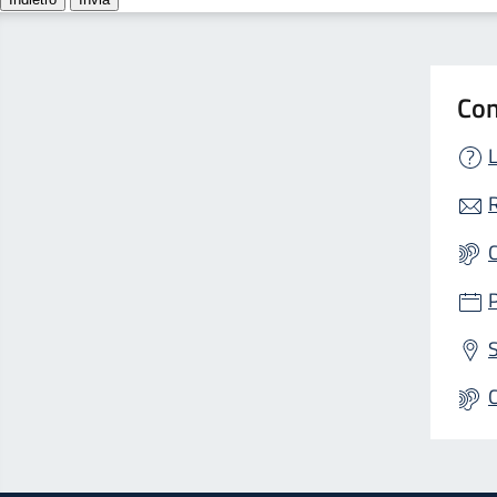
Con
L
R
S