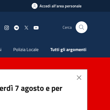
Accedi all'area personale
Cerca
Facebook
Instagram
Telegram
X
YouTube
ndaria
i
Polizia Locale
Tutti gli argomenti
nerdì 7 agosto e per