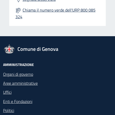
Chiama il numero verde dell'URP 800 085
324
logo Unione Europea
Comune di Genova
Footer - Navigazione
AMMINISTRAZIONE
Organi di governo
Aree amministrative
Uffici
Enti e Fondazioni
Politici