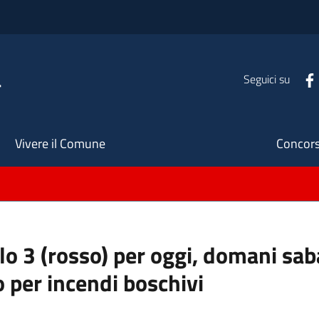
a
Seguici su
Seco
Vivere il Comune
Concors
ello 3 (rosso) per oggi, domani s
o per incendi boschivi