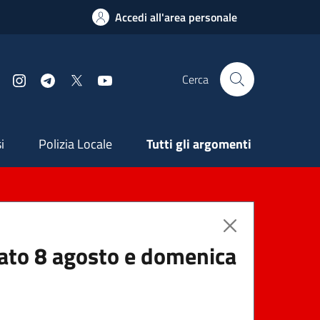
Accedi all'area personale
Cerca
Facebook
Instagram
Telegram
X
YouTube
ndaria
i
Polizia Locale
Tutti gli argomenti
abato 8 agosto e domenica