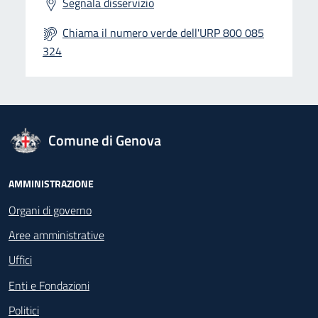
Segnala disservizio
Chiama il numero verde dell'URP 800 085
324
logo Unione Europea
Comune di Genova
Footer - Navigazione
AMMINISTRAZIONE
Organi di governo
Aree amministrative
Uffici
Enti e Fondazioni
Politici