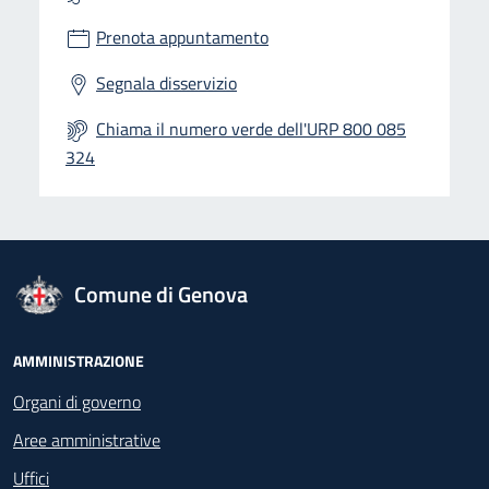
Prenota appuntamento
Segnala disservizio
Chiama il numero verde dell'URP 800 085
324
logo Unione Europea
Comune di Genova
Footer - Navigazione
AMMINISTRAZIONE
Organi di governo
Aree amministrative
Uffici