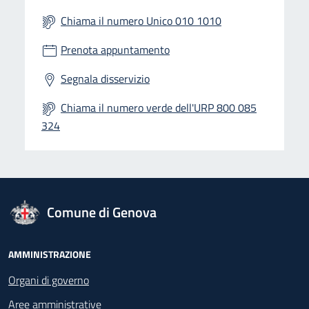
Chiama il numero Unico 010 1010
Prenota appuntamento
Segnala disservizio
Chiama il numero verde dell'URP 800 085
324
logo Unione Europea
Comune di Genova
Footer - Navigazione
AMMINISTRAZIONE
Organi di governo
Aree amministrative