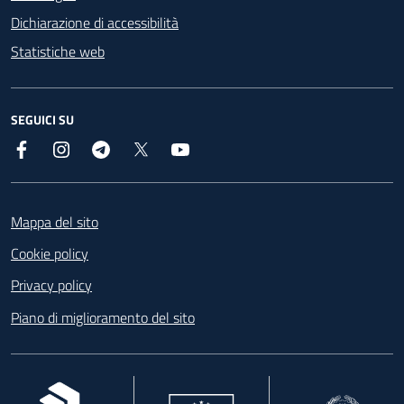
Dichiarazione di accessibilità
Statistiche web
SEGUICI SU
Facebook
Instagram
Telegram
X
YouTube
Footer
Mappa del sito
Cookie policy
Privacy policy
Piano di miglioramento del sito
, apre in una nuova scheda
, apre in una nuova scheda
, apre in una nuova 