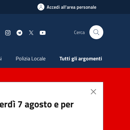
Accedi all'area personale
Cerca
Facebook
Instagram
Telegram
X
YouTube
ndaria
i
Polizia Locale
Tutti gli argomenti
nerdì 7 agosto e per