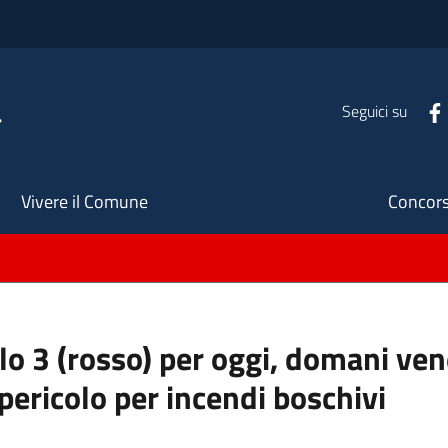
a
Seguici su
Seco
Vivere il Comune
Concors
llo 3 (rosso) per oggi, domani ve
pericolo per incendi boschivi