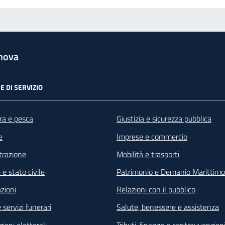
nova
E DI SERVIZIO
ra e pesca
Giustizia e sicurezza pubblica
e
Imprese e commercio
razione
Mobilità e trasporti
e stato civile
Patrimonio e Demanio Marittimo
zioni
Relazioni con il pubblico
 servizi funerari
Salute, benessere e assistenza
ioni elettorali
Tributi, finanze e contravvenzion