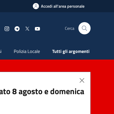
Accedi all'area personale
Cerca
Facebook
Instagram
Telegram
X
YouTube
ndaria
i
Polizia Locale
Tutti gli argomenti
abato 8 agosto e domenica