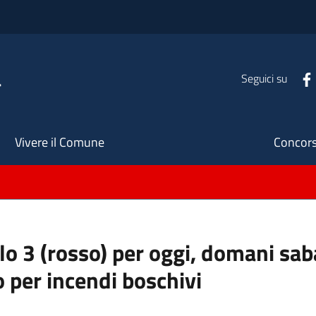
a
Seguici su
Seco
Vivere il Comune
Concors
ello 3 (rosso) per oggi, domani s
o per incendi boschivi