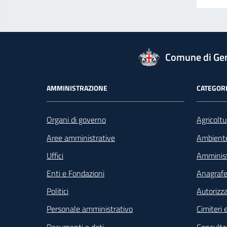
logo Unione Europea
Comune di Ge
Footer - Navigazione
AMMINISTRAZIONE
CATEGORI
Organi di governo
Agricoltu
Aree amministrative
Ambient
Uffici
Amminist
Enti e Fondazioni
Anagrafe 
Politici
Autorizza
Personale amministrativo
Cimiteri e
Documenti e dati
Consultaz