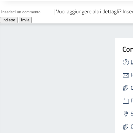
Con
L
R
S