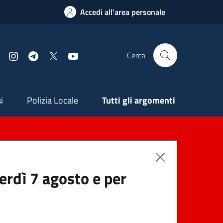
Accedi all'area personale
Cerca
Facebook
Instagram
Telegram
X
YouTube
ndaria
i
Polizia Locale
Tutti gli argomenti
nerdì 7 agosto e per