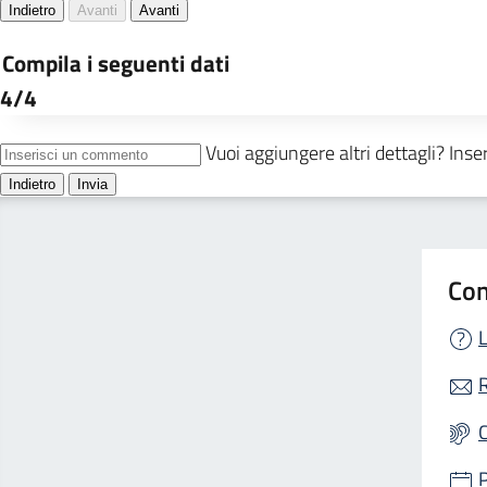
Con
L
R