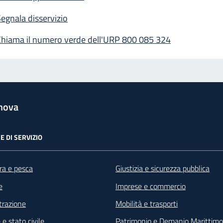
egnala disservizio
Chiama il numero verde dell'URP 800 085 324
nova
E DI SERVIZIO
ra e pesca
Giustizia e sicurezza pubblica
e
Imprese e commercio
razione
Mobilità e trasporti
e stato civile
Patrimonio e Demanio Marittimo