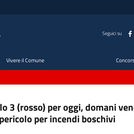
a
Seguici su
Seco
Vivere il Comune
Concors
llo 3 (rosso) per oggi, domani ve
pericolo per incendi boschivi