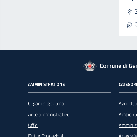
S
logo Unione Europea
Comune di Ge
Footer - Navigazione
AMMINISTRAZIONE
CATEGORI
Organi di governo
Agricoltu
Aree amministrative
Ambient
Uffici
Amminist
Enti e Fondazioni
Anagrafe 