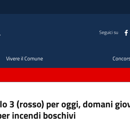
a
Seguici su
Seco
Vivere il Comune
Concors
llo 3 (rosso) per oggi, domani gio
per incendi boschivi