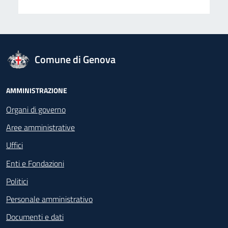
logo Unione Europea
Comune di Genova
Footer - Navigazione
AMMINISTRAZIONE
Organi di governo
Aree amministrative
Uffici
Enti e Fondazioni
Politici
Personale amministrativo
Documenti e dati