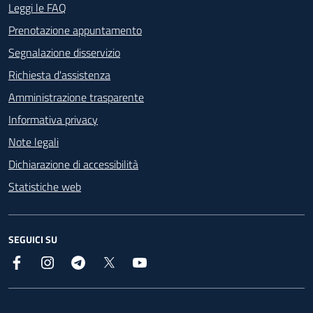
Footer - Contatti
Leggi le FAQ
Prenotazione appuntamento
Segnalazione disservizio
Richiesta d'assistenza
Amministrazione trasparente
Informativa privacy
Note legali
Dichiarazione di accessibilità
Statistiche web
SEGUICI SU
Facebook
Instagram
Telegram
X
YouTube
Footer