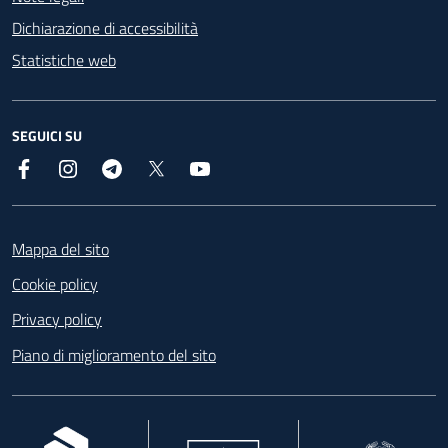
Dichiarazione di accessibilità
Statistiche web
SEGUICI SU
Facebook
Instagram
Telegram
X
YouTube
Footer
Mappa del sito
Cookie policy
Privacy policy
Piano di miglioramento del sito
, apre in una nuova scheda
, apre in una nuova scheda
, apre in una nuova 