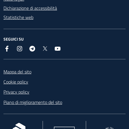
Dichiarazione di accessibilità
Statistiche web
SEGUICI SU
Facebook
Instagram
Telegram
X
YouTube
Footer
Mappa del sito
Cookie policy
Privacy policy
Piano di miglioramento del sito
, apre in una nuova scheda
, apre in una nuova scheda
, apre in una nuova 