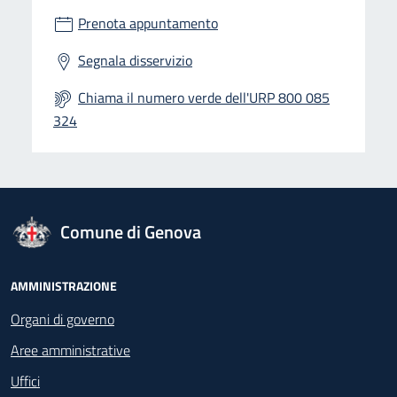
Prenota appuntamento
Segnala disservizio
Chiama il numero verde dell'URP 800 085
324
logo Unione Europea
Comune di Genova
Footer - Navigazione
AMMINISTRAZIONE
Organi di governo
Aree amministrative
Uffici