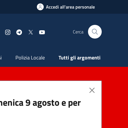
Accedi all'area personale
Cerca
Facebook
Instagram
Telegram
X
YouTube
ndaria
i
Polizia Locale
Tutti gli argomenti
menica 9 agosto e per