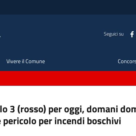
a
Seguici su
Seco
Vivere il Comune
Concors
ello 3 (rosso) per oggi, domani do
 pericolo per incendi boschivi