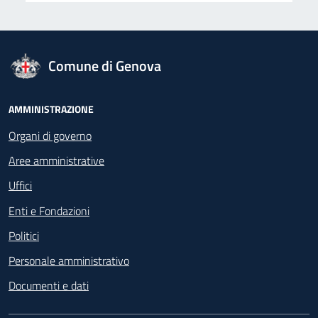
logo Unione Europea
Comune di Genova
Footer - Navigazione
AMMINISTRAZIONE
Organi di governo
Aree amministrative
Uffici
Enti e Fondazioni
Politici
Personale amministrativo
Documenti e dati