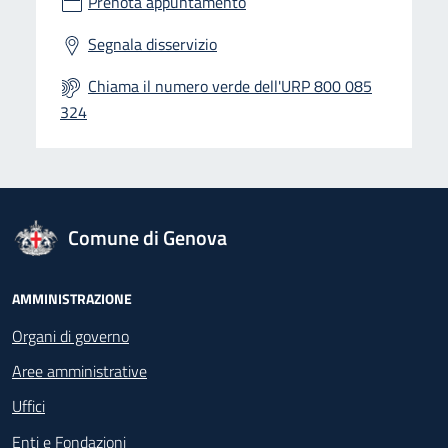
Prenota appuntamento
Segnala disservizio
Chiama il numero verde dell'URP 800 085
324
logo Unione Europea
Comune di Genova
Footer - Navigazione
AMMINISTRAZIONE
Organi di governo
Aree amministrative
Uffici
Enti e Fondazioni