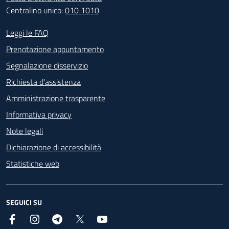
Centralino unico:
010 1010
Footer - Contatti
Leggi le FAQ
Prenotazione appuntamento
Segnalazione disservizio
Richiesta d'assistenza
Amministrazione trasparente
Informativa privacy
Note legali
Dichiarazione di accessibilità
Statistiche web
SEGUICI SU
Facebook
Instagram
Telegram
X
YouTube