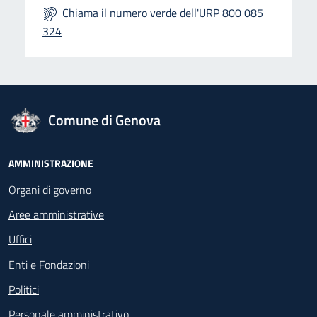
Chiama il numero verde dell'URP 800 085
324
logo Unione Europea
Comune di Genova
Footer - Navigazione
AMMINISTRAZIONE
Organi di governo
Aree amministrative
Uffici
Enti e Fondazioni
Politici
Personale amministrativo