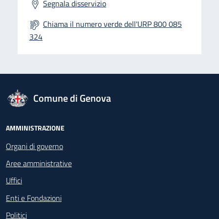
Segnala disservizio
Chiama il numero verde dell'URP 800 085
324
logo Unione Europea
Comune di Genova
Footer - Navigazione
AMMINISTRAZIONE
Organi di governo
Aree amministrative
Uffici
Enti e Fondazioni
Politici