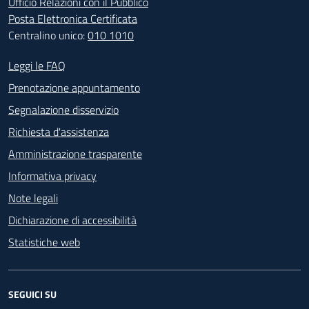
Ufficio Relazioni con il Pubblico
Posta Elettronica Certificata
Centralino unico:
010 1010
Footer - Contatti
Leggi le FAQ
Prenotazione appuntamento
Segnalazione disservizio
Richiesta d'assistenza
Amministrazione trasparente
Informativa privacy
Note legali
Dichiarazione di accessibilità
Statistiche web
SEGUICI SU