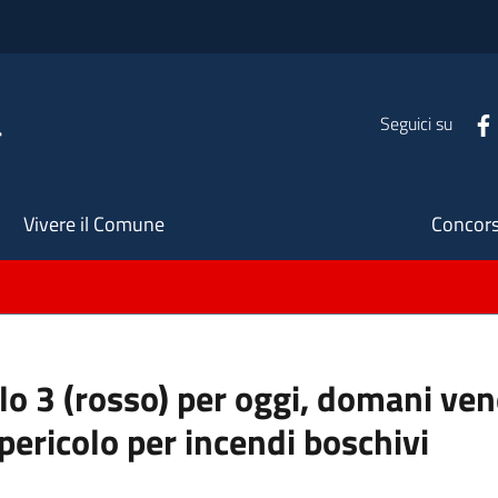
a
Seguici su
Seco
Vivere il Comune
Concors
llo 3 (rosso) per oggi, domani ve
pericolo per incendi boschivi