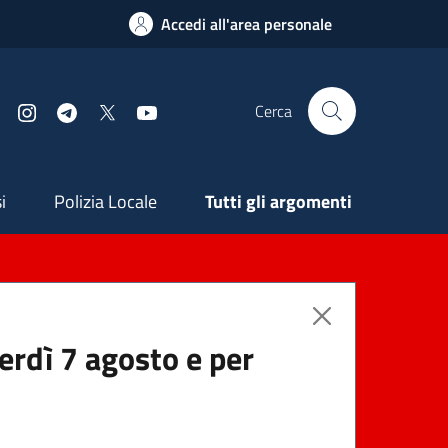
Accedi all'area personale
Cerca
Facebook
Instagram
Telegram
X
YouTube
ndaria
i
Polizia Locale
Tutti gli argomenti
nerdì 7 agosto e per