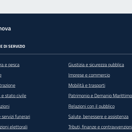
nova
E DI SERVIZIO
ra e pesca
Giustizia e sicurezza pubblica
e
Imprese e commercio
razione
Mobilità e trasporti
e stato civile
Patrimonio e Demanio Marittimo
zioni
Relazioni con il pubblico
 servizi funerari
Salute, benessere e assistenza
ioni elettorali
Tributi, finanze e contravvenzion