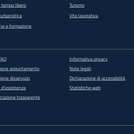
e tempo libero
Turismo
e urbanistica
Vita lavorativa
ne e formazione
ter - Contatti
 FAQ
Informativa privacy
zione appuntamento
Note legali
one disservizio
Dichiarazione di accessibilità
 d'assistenza
Statistiche web
razione trasparente