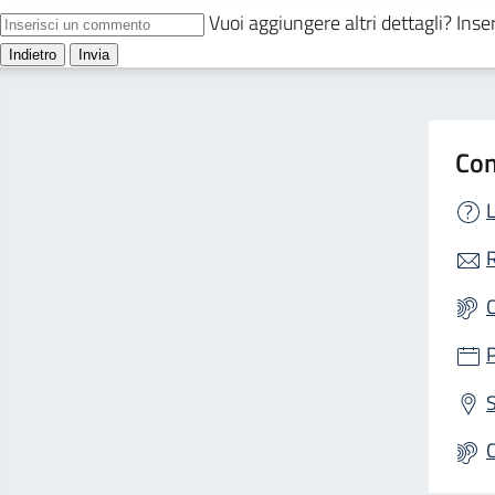
Con
L
R
S