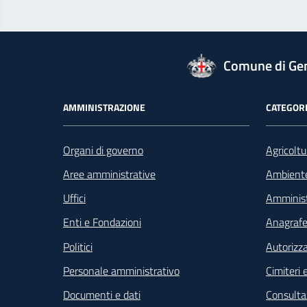
logo Unione Europea
Comune di Ge
Footer - Navigazione
AMMINISTRAZIONE
CATEGORI
Organi di governo
Agricoltu
Aree amministrative
Ambient
Uffici
Amminist
Enti e Fondazioni
Anagrafe 
Politici
Autorizza
Personale amministrativo
Cimiteri e
Documenti e dati
Consultaz