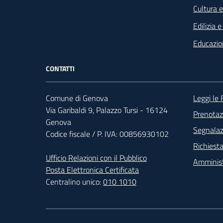
Cultura 
Edilizia 
Educazio
CONTATTI
Foo
Comune di Genova
Leggi le
Via Garibaldi 9, Palazzo Tursi - 16124
Prenota
Genova
Segnalazi
Codice fiscale / P. IVA: 00856930102
Richiesta
Ufficio Relazioni con il Pubblico
Amminist
Posta Elettronica Certificata
Centralino unico:
010 1010
Footer