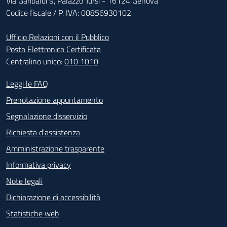
Via Garibaldi 9, Palazzo Tursi - 16124 Genova
Codice fiscale / P. IVA: 00856930102
Ufficio Relazioni con il Pubblico
Posta Elettronica Certificata
Centralino unico:
010 1010
Footer - Contatti
Leggi le FAQ
Prenotazione appuntamento
Segnalazione disservizio
Richiesta d'assistenza
Amministrazione trasparente
Informativa privacy
Note legali
Dichiarazione di accessibilità
Statistiche web