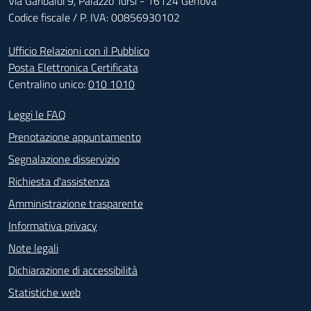
Via Garibaldi 9, Palazzo Tursi - 16124 Genova
Codice fiscale / P. IVA: 00856930102
Ufficio Relazioni con il Pubblico
Posta Elettronica Certificata
Centralino unico:
010 1010
Footer - Contatti
Leggi le FAQ
Prenotazione appuntamento
Segnalazione disservizio
Richiesta d'assistenza
Amministrazione trasparente
Informativa privacy
Note legali
Dichiarazione di accessibilità
Statistiche web