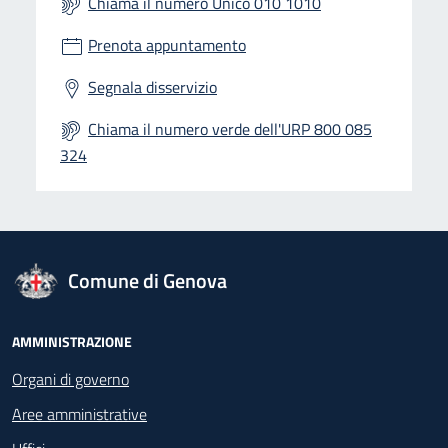
Chiama il numero Unico 010 1010
Prenota appuntamento
Segnala disservizio
Chiama il numero verde dell'URP 800 085
324
logo Unione Europea
Comune di Genova
Footer - Navigazione
AMMINISTRAZIONE
Organi di governo
Aree amministrative