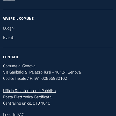
VIVERE IL COMUNE
Luoghi
Eventi
CONTATTI
Comune di Genova
Via Garibaldi 9, Palazzo Tursi - 16124 Genova
Codice fiscale / P. IVA: 00856930102
Ufficio Relazioni con il Pubblico
Posta Elettronica Certificata
Centralino unico:
010 1010
Footer - Contatti
Leggi le FAQ